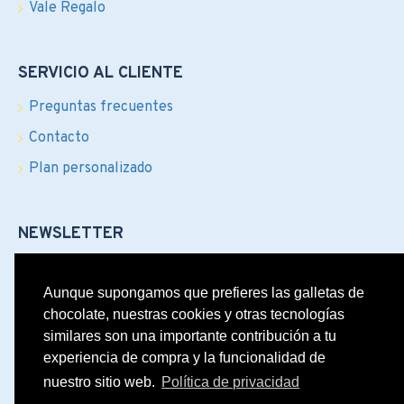
Vale Regalo
SERVICIO AL CLIENTE
Preguntas frecuentes
Contacto
Plan personalizado
NEWSLETTER
¿Te encanta visitar Ibiza? ¡Suscribete y enterate de las
ultimas novedades, los mejores descuentos y ofertas
Aunque supongamos que prefieres las galletas de
exclusivas!
chocolate, nuestras cookies y otras tecnologías
similares son una importante contribución a tu
Enviar
experiencia de compra y la funcionalidad de
nuestro sitio web.
Política de privacidad
He leído y estoy de acuerdo con el
Política de privacidad